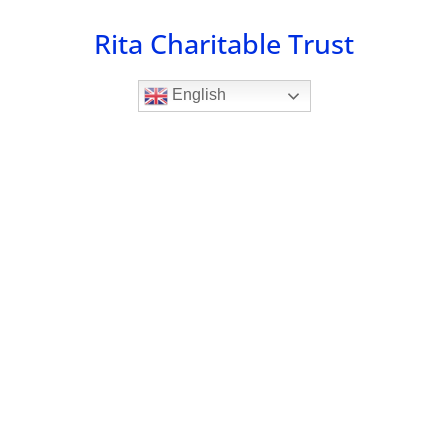
Skip
Rita Charitable Trust
to
content
English