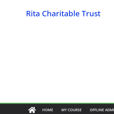
Skip
Rita Charitable Trust
to
content
HOME
MY COURSE
OFFLINE ADM