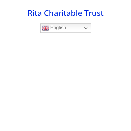
Skip
Rita Charitable Trust
to
content
English