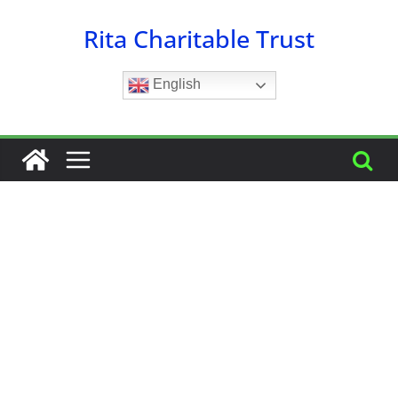
Skip
Rita Charitable Trust
to
content
English