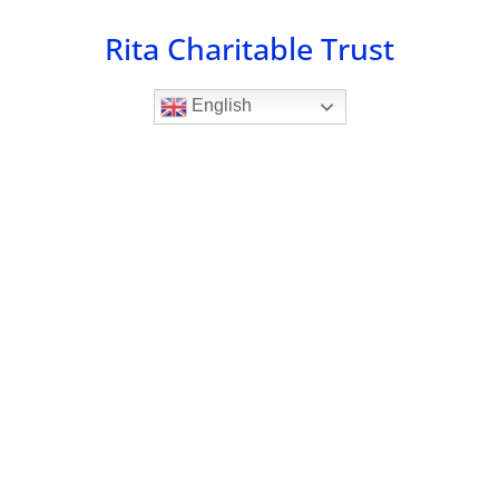
Skip
Rita Charitable Trust
to
content
English